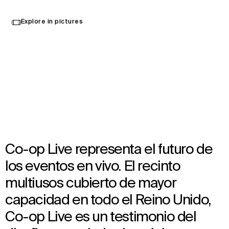
Select
Explore in pictures
your
Mánchester, Reino Unido
language
Opened in 2024
Architecture
,
Brand Activation
,
Wayfinding
,
Landscape Architecture
,
Interior Design
,
Food & Beverage Strategy
Co-op Live representa el futuro de
los eventos en vivo. El recinto
multiusos cubierto de mayor
capacidad en todo el Reino Unido,
Co-op Live es un testimonio del