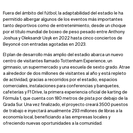
Fuera del ámbito del fútbol, la adaptabilidad del estadio le ha
Zoom
Zoom
Zoom
permitido albergar algunos de los eventos más importantes
oom
oom
oom
tanto deportivos como de entretenimiento, desde un choque
por el título mundial de boxeo de peso pesado entre Anthony
Joshua y Oleksandr Usyk en 2022 hasta cinco conciertos de
Beyoncé con entradas agotadas en 2023.
El plan de desarrollo más amplio del estadio abarca un nuevo
centro de visitantes llamado Tottenham Experience, un
gimnasio, un supermercado y una escuela de sexto grado. Atrae
a alrededor de dos millones de visitantes al año y está repleto
de actividad, gracias a recorridos por el estadio, espacios
comerciales, instalaciones para conferencias y banquetes,
cafeterías y F1 Drive, la primera experiencia oficial de karting de
Fórmula 1, que cuenta con 180 metros de pista por debajo de la
Grada Sur. Una vez finalizado, el proyecto creará 3500 puestos
de trabajo e inyectará anualmente 293 millones de libras a la
economía local, beneficiando a las empresas locales y
ofreciendo nuevas oportunidades a la comunidad.