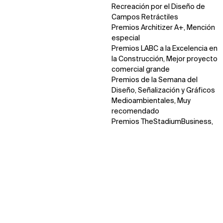
Recreación por el Diseño de
Campos Retráctiles
Premios Architizer A+, Mención
especial
Premios LABC a la Excelencia en
la Construcción, Mejor proyecto
comercial grande
Premios de la Semana del
Diseño, Señalización y Gráficos
Medioambientales, Muy
recomendado
Premios TheStadiumBusiness,
Recinto del Año
e de diseño
Impacto
Disciplinas
Datos y cifras
Galardones y equipo
Premios Mondo*dr, Categoría
Mejor Estadio
Premios Selwyn Goldsmith al
Diseño Universal, Muy
recomendado
Premios Civic Trust, Altamente
recomendado