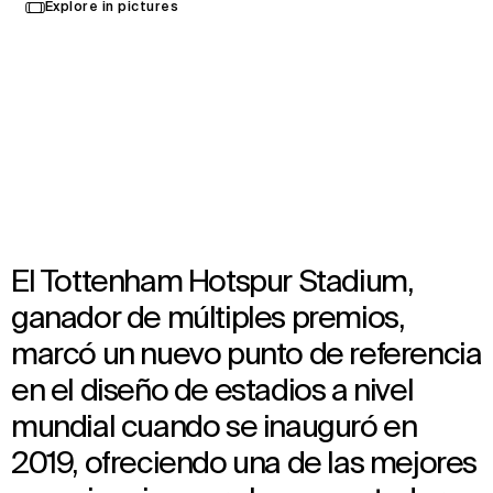
Explore in pictures
your
Londres, Reino Unido
language
Opened in 2019
Architecture
,
Brand Activation
,
Wayfinding
,
Landscape Architecture
,
Interior Design
,
Food & Beverage Strategy
,
Audiovisual Consultancy
El Tottenham Hotspur Stadium,
ganador de múltiples premios,
marcó un nuevo punto de referencia
en el diseño de estadios a nivel
mundial cuando se inauguró en
2019, ofreciendo una de las mejores