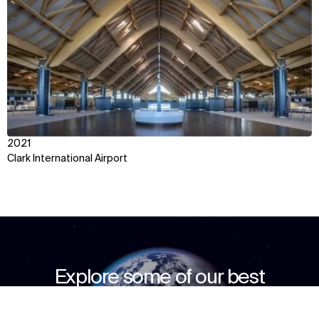
2021
Clark International Airport
Explore some of our best
work around the world
맥락
접근법
영향
수상 및 팀