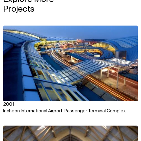
Projects
View
2001
Incheon International Airport, Passenger Terminal Complex
View