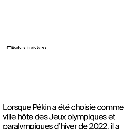
Anneau national de patinage
de vitesse
Select
Explore in pictures
your
Pékin, Chine
language
Ouvert en 2021
Architecture
Lorsque Pékin a été choisie comme
ville hôte des Jeux olympiques et
paralympiques d’hiver de 2022, il a