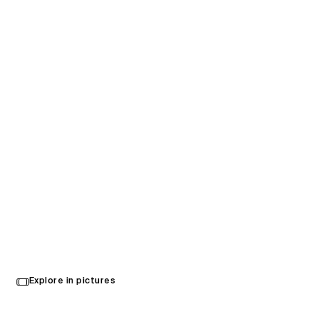
Kai Tak Sports Park
Select
Explore in pictures
your
Kowloon, Hong Kong
language