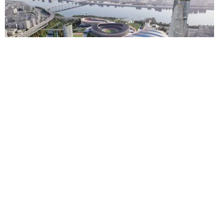
Contexte
Récompenses et équipe
TBC
Jamsil Sports MICE Complex
Explore some of our best
work around the world