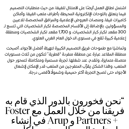
Zoom
Zoom
Zoom
اشتمل نطاق العمل أيضًا على الامتثال للفيفا، من حيث متطلبات التصميم
m
m
m
فيما يتعلق باللوحات الإلكترونية المحيطة بأطراف ملعب الفيفا، وأماكن
كاميرات فيفا، ومنصات العروض الإعلامية والمرافق المخصصة للاعبين
والمسؤولين، بالإضافة إلى الأقسام المخصصة لكبار الشخصيات التي تتسع لـ
300 مقعد لكبار كبار الشخصيات، و 1,700 مقعد لكبار الشخصيات ومنطقة
إعلامية كبيرة تقع في مستوى الدخول العام الغربي العلوي.
وتماشيًا مع طموحات فريق التصميم الكبيرة لتهيئة أفضل الأجواء، أصبحت
منطقة المقاعد عبارة عن منطقة منفردة “قطرية” تتكون من ثلاث مستويات
متصلة متمايزة، وتقدم، عند شغلها، تجربة مستمرة ومتكاملة تتمحور حول
الملعب. وهذا الشكل يقرِّب المتفرجين من الملعب قدر الإمكان لإشعال
الأجواء حتى تصبح التجربة أكثر حميمية وشمولًا لأقصى درجة.
“نحن فخورون بالدور الذي قام به
فريقنا من خلال العمل مع Foster
+ Partners و Arup في إنشاء