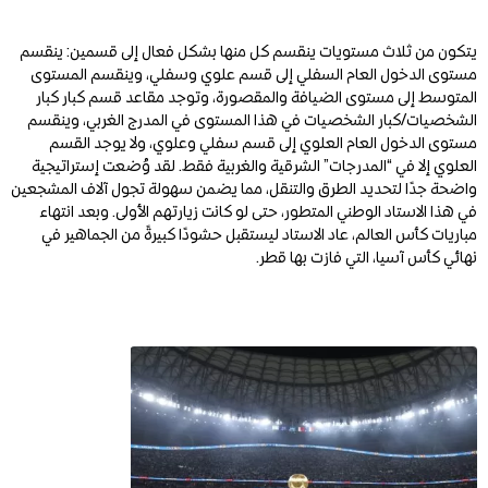
يتكون من ثلاث مستويات ينقسم كل منها بشكل فعال إلى قسمين: ينقسم
مستوى الدخول العام السفلي إلى قسم علوي وسفلي، وينقسم المستوى
المتوسط إلى مستوى الضيافة والمقصورة، وتوجد مقاعد قسم كبار كبار
الشخصيات/كبار الشخصيات في هذا المستوى في المدرج الغربي، وينقسم
مستوى الدخول العام العلوي إلى قسم سفلي وعلوي، ولا يوجد القسم
العلوي إلا في “المدرجات” الشرقية والغربية فقط. لقد وُضعت إستراتيجية
واضحة جدًا لتحديد الطرق والتنقل، مما يضمن سهولة تجول آلاف المشجعين
في هذا الاستاد الوطني المتطور، حتى لو كانت زيارتهم الأولى. وبعد انتهاء
مباريات كأس العالم، عاد الاستاد ليستقبل حشودًا كبيرةً من الجماهير في
نهائي كأس آسيا، التي فازت بها قطر.