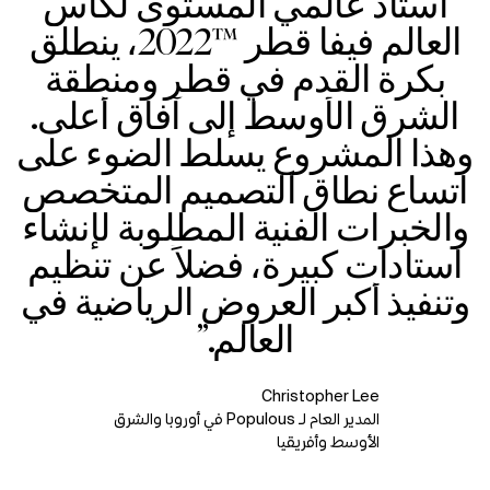
استاد عالمي المستوى لكأس
العالم فيفا قطر ™2022، ينطلق
بكرة القدم في قطر ومنطقة
الشرق الأوسط إلى آفاق أعلى.
وهذا المشروع يسلط الضوء على
اتساع نطاق التصميم المتخصص
والخبرات الفنية المطلوبة لإنشاء
استادات كبيرة، فضلاً عن تنظيم
وتنفيذ أكبر العروض الرياضية في
العالم.”
Christopher Lee
المدير العام لـ Populous في أوروبا والشرق
الأوسط وأفريقيا