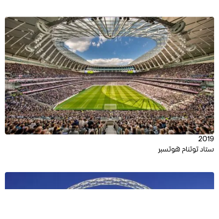
View
2019
ستاد توتنام هوتسبر
View
السياق
النهج
الفريق