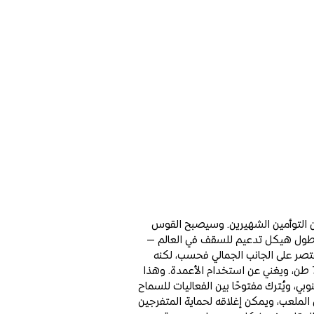
Zoom
Zoom
ين التوأمين الشهيرين. وسيصبح القوس
133 مترًا — وهو أطول هيكل تدعيم للسقف في العالم —
 يقتصر على الجانب الجمالي فحسب، لكنه
يحمل السقف الذي يبلغ وزنه 7,000 طن، ويغني عن استخدام الأعمدة. وهذا
ي، ويُترك مفتوحًا بين الفعاليات للسماح
 الملعب، ويمكن إغلاقه لحماية المتفرجين