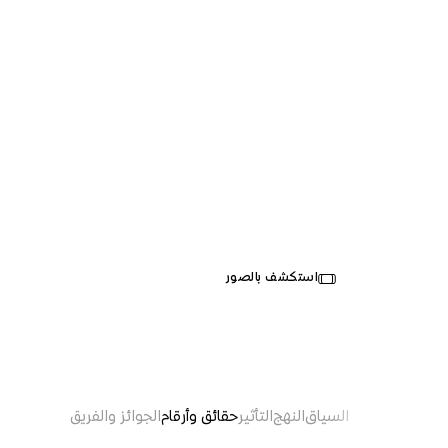
ستاد ويمبلي
استكشف بالصور
Opened in 2007
Architecture
السياق
النهج
التأثير
حقائق وأرقام
الجوائز والفريق