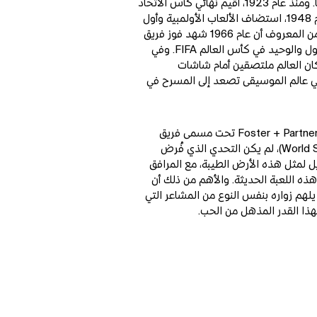
كان استاد ويمبلي القديم رمزًا عالميًا. ومنذ عام 1923، أقيم نهائي كأس الاتحاد
الإنجليزي تحت برجيه التوأم. وفي عام 1948، استضاف الألعاب الأولمبية وأول
دورة ألعاب بارالمبية على الإطلاق. ومن المعروف أن عام 1966 شهد فوز فريق
كرة القدم الإنجليزي للرجال بلقبه الأول والوحيد في كأس العالم FIFA. وفي
 أكثر من 40٪ من سكان العالم ملتصقين أمام شاشات
 في عالم الموسيقى تصعد إلى المسرح في
لذلك، عندما انضمت Populous و Foster + Partners تحت مسمى فريق
الاستادات العالمية (World Stadium Team)، لم يكن التحدي الذي فُرض
ل لمثل هذه الأرض الطيبة، مع المرافق
هذه اللعبة الحديثة. والأهم من ذلك أن
لهم زواره بنفس النوع من المشاعر التي
ذا القدر المذهل من الحب.
Z
Zoom