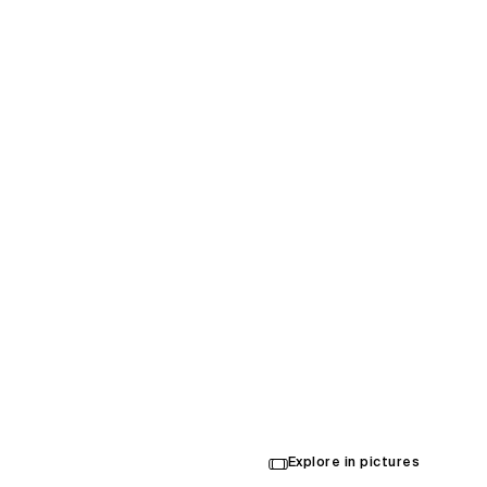
中国国
(Natio
Skatin
Explore in pictures