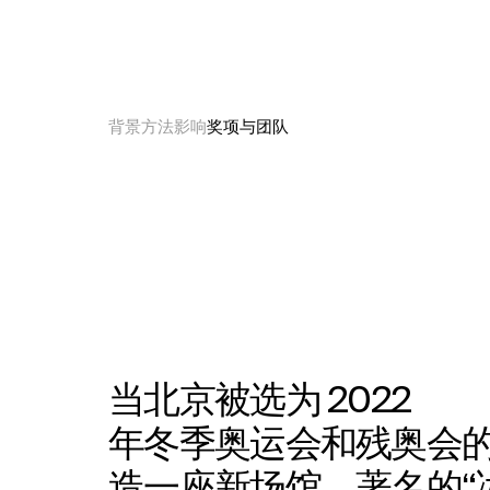
Select
your
language
背景
方法
影响
奖项与团队
当北京被选为 2022
年冬季奥运会和残奥会