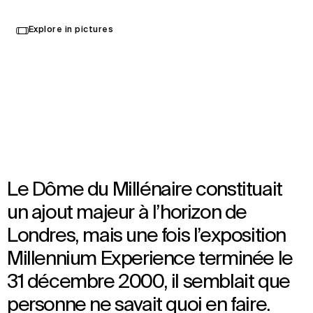
Select
Explore in pictures
your
Londres, Royaume-Uni
language
Ouvert en 2007
Architecture
,
Brand Activation
,
Wayfinding
,
Interior Design
,
Audiovisual Consultancy
Le Dôme du Millénaire constituait
un ajout majeur à l’horizon de
Londres, mais une fois l’exposition
Millennium Experience terminée le
31 décembre 2000, il semblait que
personne ne savait quoi en faire.