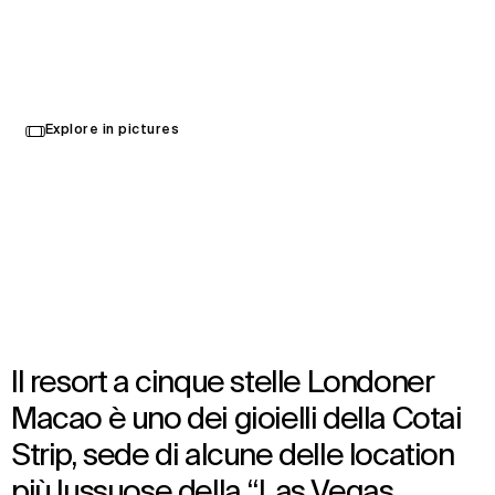
Londoner Arena
Select
Explore in pictures
your
Macao, Cina
language
Opened in 2023
Architecture
,
Brand Activation
,
Wayfinding
,
Interior Design
,
Landscape Architecture
Il resort a cinque stelle Londoner
Macao è uno dei gioielli della Cotai
Strip, sede di alcune delle location
più lussuose della “Las Vegas