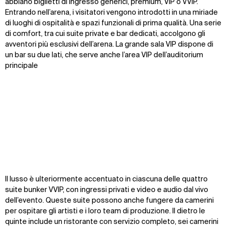
abbiano biglietti di ingresso generici, premium, VIP o VVIP.
Entrando nell’arena, i visitatori vengono introdotti in una miriade
di luoghi di ospitalità e spazi funzionali di prima qualità. Una serie
di comfort, tra cui suite private e bar dedicati, accolgono gli
avventori più esclusivi dell’arena. La grande sala VIP dispone di
un bar su due lati, che serve anche l’area VIP dell’auditorium
principale
Zoom
Zoom
Zoom
Il lusso è ulteriormente accentuato in ciascuna delle quattro
oom
oom
oom
suite bunker VVIP, con ingressi privati e video e audio dal vivo
dell’evento. Queste suite possono anche fungere da camerini
per ospitare gli artisti e i loro team di produzione. Il dietro le
quinte include un ristorante con servizio completo, sei camerini