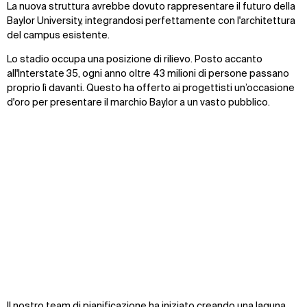
La nuova struttura avrebbe dovuto rappresentare il futuro della
Baylor University, integrandosi perfettamente con l'architettura
del campus esistente.
Lo stadio occupa una posizione di rilievo. Posto accanto
all'Interstate 35, ogni anno oltre 43 milioni di persone passano
proprio lì davanti. Questo ha offerto ai progettisti un’occasione
d'oro per presentare il marchio Baylor a un vasto pubblico.
Stadium Opening
Zoom
Zoom
oom
oom
Stadium Opening
Zoom
Il nostro team di pianificazione ha iniziato creando una laguna