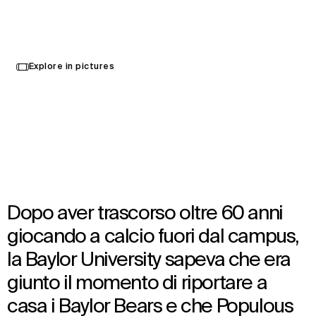
McLane Stadium della
Baylor University
Select
Explore in pictures
your
Waco, Stati Uniti
language
Opened in 2014
Architecture
,
Landscape Architecture
,
Brand Activation
Dopo aver trascorso oltre 60 anni
giocando a calcio fuori dal campus,
la Baylor University sapeva che era
giunto il momento di riportare a
casa i Baylor Bears e che Populous