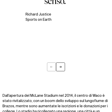
senso.”
Richard Justice
Sports on Earth
←
→
Previous
Next
Dall’apertura del McLane Stadium nel 2014, il centro di Waco è
stato rivitalizzato, con un boom dello sviluppo sul lungofiume di
Brazos, mentre sono aumentate le iscrizioni e le donazioni per i
college. Lo stadio ha ricollegato una regione, una città e un