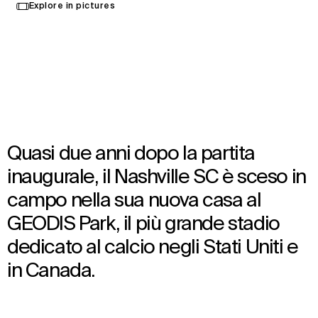
Select
Explore in pictures
your
Nashville, Stati Uniti
language
Opened in 2022
Architecture
,
Brand Activation
,
Interior Design
,
Wayfinding
Quasi due anni dopo la partita
inaugurale, il Nashville SC è sceso in
campo nella sua nuova casa al
GEODIS Park, il più grande stadio
dedicato al calcio negli Stati Uniti e
in Canada.