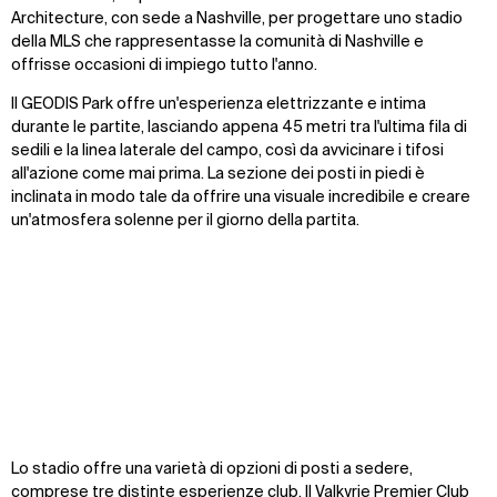
Architecture, con sede a Nashville, per progettare uno stadio
della MLS che rappresentasse la comunità di Nashville e
offrisse occasioni di impiego tutto l'anno.
Il GEODIS Park offre un'esperienza elettrizzante e intima
durante le partite, lasciando appena 45 metri tra l'ultima fila di
sedili e la linea laterale del campo, così da avvicinare i tifosi
all'azione come mai prima. La sezione dei posti in piedi è
inclinata in modo tale da offrire una visuale incredibile e creare
un'atmosfera solenne per il giorno della partita.
Zoom
Zoom
Zoom
Lo stadio offre una varietà di opzioni di posti a sedere,
oom
oom
oom
comprese tre distinte esperienze club. Il Valkyrie Premier Club