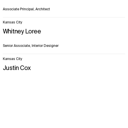
Associate Principal, Architect
Kansas City
Whitney Loree
Senior Associate, Interior Designer
Kansas City
Justin Cox
Contesto
Approccio
Impatto
Discipline
Fatti e cifre
Squadra
Associate Principal, Senior Landscape Architect
Kansas City
Bruce Miller
Senior Principal, Global Chairman and CEO