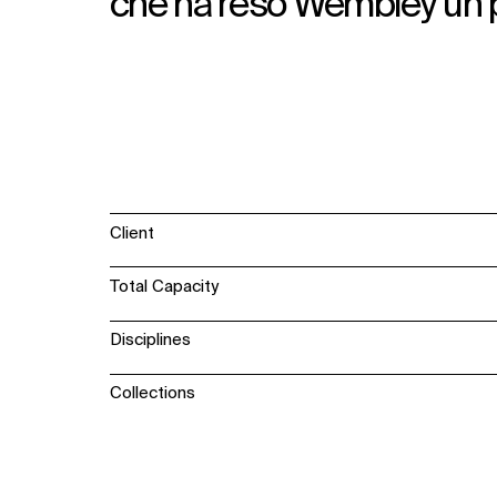
che ha reso Wembley un p
Client
Total Capacity
Disciplines
Collections