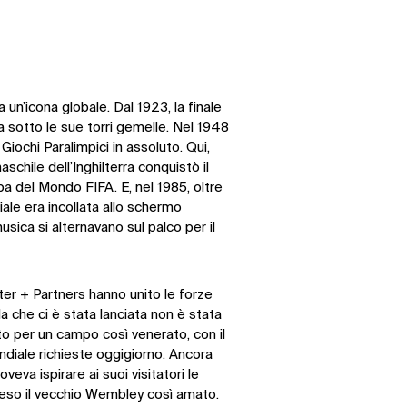
 un’icona globale. Dal 1923, la finale
 sotto le sue torri gemelle. Nel 1948
 Giochi Paralimpici in assoluto. Qui,
aschile dell’Inghilterra conquistò il
pa del Mondo FIFA. E, nel 1985, oltre
le era incollata allo schermo
usica si alternavano sul palco per il
er + Partners hanno unito le forze
a che ci è stata lanciata non è stata
o per un campo così venerato, con il
ondiale richieste oggigiorno. Ancora
eva ispirare ai suoi visitatori le
eso il vecchio Wembley così amato.