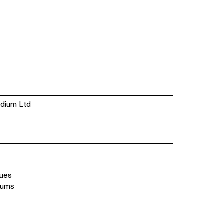
adium Ltd
nues
iums