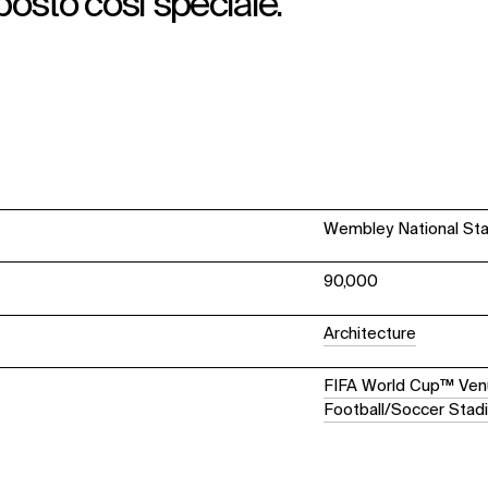
osto così speciale.
Wembley National St
90,000
Architecture
FIFA World Cup™ Ve
Football/Soccer Stad