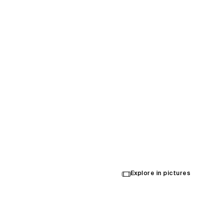
Wembl
Stadi
Explore in pictures
Opened in 2007
Architecture