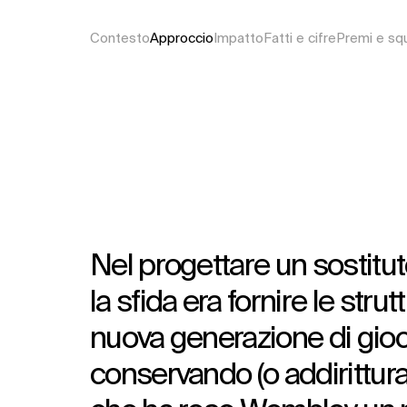
Contesto
Approccio
Impatto
Fatti e cifre
Premi e sq
Nel progettare un sostitut
la sfida era fornire le str
nuova generazione di giocat
conservando (o addirittur