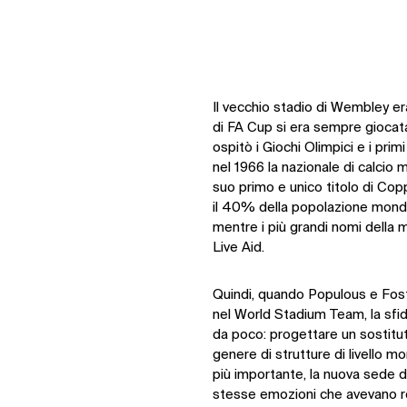
Il vecchio stadio di Wembley era
di FA Cup si era sempre giocata
ospitò i Giochi Olimpici e i primi
nel 1966 la nazionale di calcio m
suo primo e unico titolo di Cop
il 40% della popolazione mondia
mentre i più grandi nomi della m
Live Aid.
Quindi, quando Populous e Fost
nel World Stadium Team, la sfid
da poco: progettare un sostitut
genere di strutture di livello m
più importante, la nuova sede dov
stesse emozioni che avevano r